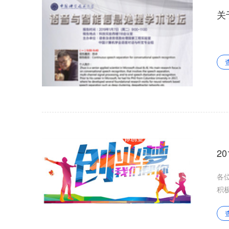
关
2
各
积