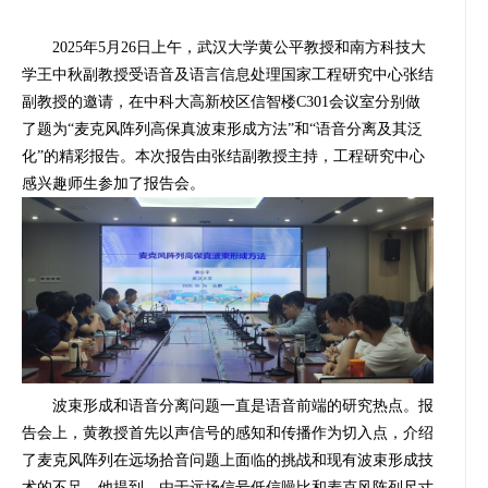
2025
年
5
月
26
日上午，武汉大学黄公平教授和南方科技大
学王中秋副教授受语音及语言信息处理国家工程研究中心张结
副教授的邀请，在中科大高新校区信智楼
C301
会议室分别做
了题为“麦克风阵列高保真波束形成方法”和“语音分离及其泛
化”的精彩报告。本次报告由张结副教授主持，工程研究中心
感兴趣师生参加了报告会。
波束形成和语音分离问题一直是语音前端的研究热点。报
告会上，黄教授首先以声信号的感知和传播作为切入点，介绍
了麦克风阵列在远场拾音问题上面临的挑战和现有波束形成技
术的不足。他提到，由于远场信号低信噪比和麦克风阵列尺寸