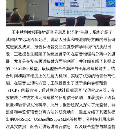
王中秋副教授围绕“语音分离及其泛化”主题，系统介绍了
其团队在远场语音处理、说话人分离和去混响等方向的最新研
究进展及成果。报告从语音交互在复杂声学环境中的挑战出
发，王教授首先回顾了传统监督学习在语音增强与分离中的进
展，尤其是在复杂频谱映射方面的创新，并详细介绍了其提出
的
TF-GridNet
模型。该模型融合全频段与子频段建模能力，结
合时间和频率维度上的注意力机制，实现了优秀的语音分离性
能。在语音去混响方面，王教授提出了基于前向卷积预测
（
FCP
）的新方法，通过联合估计目标语音与混响滤波器，有
效解决了传统方法无法建模的反射信号影响，显著提升了语音
质量和语音识别准确率。此外，报告还深入探讨了无监督、弱
监督和半监督语音分离方法的研究动向，重点介绍了其团队提
出的
UNSSOR
、
USDnet
和
SuperM2M
等模型，分别在利用未标
注真实数据、融合近讲远讲混合信息、以及联合监督与非监督