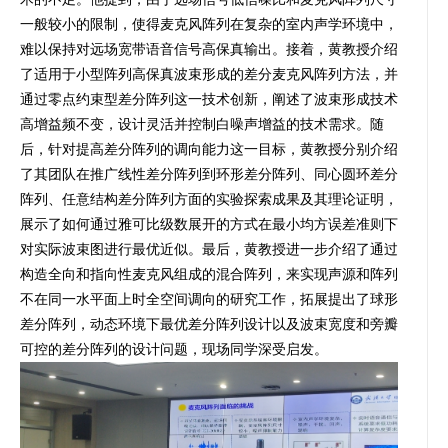
一般较小的限制，使得麦克风阵列在复杂的室内声学环境中，
难以保持对远场宽带语音信号高保真输出。接着，黄教授介绍
了适用于小型阵列高保真波束形成的差分麦克风阵列方法，并
通过零点约束型差分阵列这一技术创新，阐述了波束形成技术
高增益频不变，设计灵活并控制白噪声增益的技术需求。随
后，针对提高差分阵列的调向能力这一目标，黄教授分别介绍
了其团队在推广线性差分阵列到环形差分阵列、同心圆环差分
阵列、任意结构差分阵列方面的实验探索成果及其理论证明，
展示了如何通过雅可比级数展开的方式在最小均方误差准则下
对实际波束图进行最优近似。最后，黄教授进一步介绍了通过
构造全向和指向性麦克风组成的混合阵列，来实现声源和阵列
不在同一水平面上时全空间调向的研究工作，拓展提出了球形
差分阵列，动态环境下最优差分阵列设计以及波束宽度和旁瓣
可控的差分阵列的设计问题，现场同学深受启发。