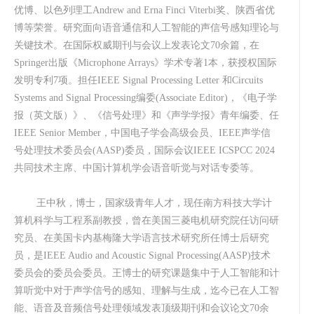
优博、以色列理工
Andrew and Erna Finci Viterbi
奖、陕西省优
博等荣誉。研究面向语音通信和人工智能的声信号感知理论与
关键技术。在国际权威期刊与会议上发表论文
70
余篇，在
Springer
出版《
Microphone Arrays
》学术专著
1
本，获授权国际
发明专利
7
项。担任
IEEE Signal Processing Letter
和
Circuits
Systems and Signal Processing
编委
(Associate Editor)
，《电子学
报（英文版）》、《信号处理》和《声学学报》青年编委、任
IEEE Senior Member
，中国电子学会高级会员、
IEEE
声学信
号处理技术委员会
(AASP)
委员，国际会议
IEEE ICSPCC 2024
共同技术主席、中国计算机学会语音听觉与对话专委等。
王中秋，博士，国家级青年人才，现任南方科技大学计
算机科学与工程系副教授，曾在美国三菱电机研究院任访问研
究员、在美国卡内基梅隆大学语言技术研究所任博士后研究
员，是
IEEE Audio and Acoustic Signal Processing(AASP)
技术
委员会的委员会委员。王博士的研究课题集中于人工智能和计
算听觉中对于声学信号的感知、理解与生成，迄今已在人工智
能、语音及音频信号处理领域发表顶级期刊和会议论文
70
余